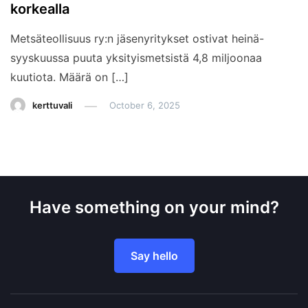
korkealla
Metsäteollisuus ry:n jäsenyritykset ostivat heinä-
syyskuussa puuta yksityismetsistä 4,8 miljoonaa
kuutiota. Määrä on […]
kerttuvali
October 6, 2025
Have something on your mind?
Say hello