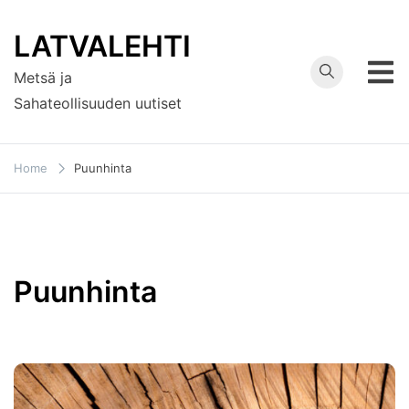
Skip
to
LATVALEHTI
content
Metsä ja
Sahateollisuuden uutiset
Home
Puunhinta
Puunhinta