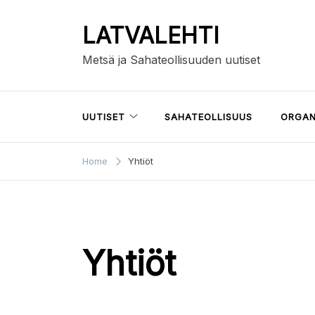
Skip
to
LATVALEHTI
content
Metsä ja Sahateollisuuden uutiset
UUTISET
SAHATEOLLISUUS
ORGAN
Home
Yhtiöt
Yhtiöt