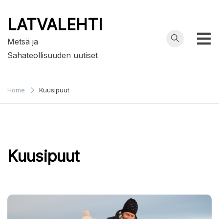
Skip
to
LATVALEHTI
content
Metsä ja
Sahateollisuuden uutiset
Home
Kuusipuut
Kuusipuut