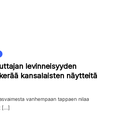
ttajan levinneisyyden
 kerää kansalaisten näytteitä
asvaimesta vanhempaan tappaen nilaa
t […]