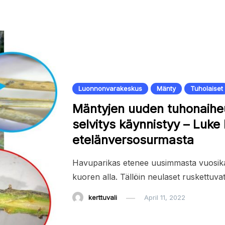
Luonnonvarakeskus
Mänty
Tuholaiset
Mäntyjen uuden tuhonaiheu
selvitys käynnistyy – Luke
etelänversosurmasta
Havuparikas etenee uusimmasta vuosik
kuoren alla. Tällöin neulaset ruskettuva
kerttuvali
April 11, 2022