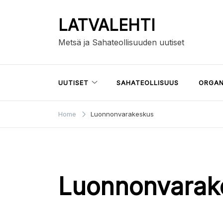
Skip
to
LATVALEHTI
content
Metsä ja Sahateollisuuden uutiset
UUTISET
SAHATEOLLISUUS
ORGAN
Home
Luonnonvarakeskus
Luonnonvarak