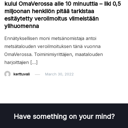
kului OmaVerossa alle 10 minuuttia – liki 0,5
miljoonan henkilön pitää tarkistaa
esitäytetty veroilmoitus viimeistään
ylihuomenna
Ennätyksellisen moni metsänomistaja antoi
metsätalouden veroilmoituksen tänä vuonna
OmaVerossa. Toiminimiyrittäjien, maatalouden
harjoittajien […]
kerttuvali
March 30, 2022
Have something on your mind?