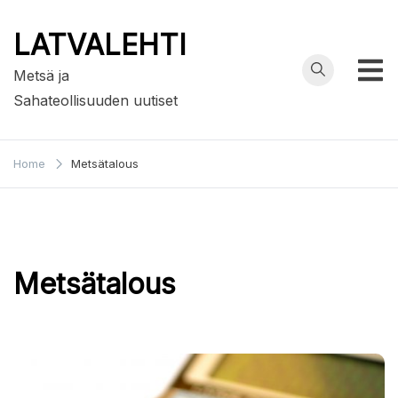
Skip
to
LATVALEHTI
content
Metsä ja
Sahateollisuuden uutiset
Home
Metsätalous
Metsätalous