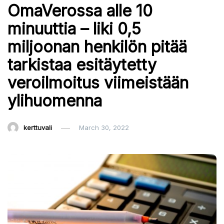
OmaVerossa alle 10
minuuttia – liki 0,5
miljoonan henkilön pitää
tarkistaa esitäytetty
veroilmoitus viimeistään
ylihuomenna
kerttuvali
March 30, 2022