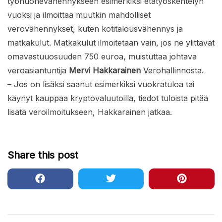
työhuonevähennykseen esimerkiksi etätyöskentelyn
vuoksi ja ilmoittaa muutkin mahdolliset
verovähennykset, kuten kotitalousvähennys ja
matkakulut. Matkakulut ilmoitetaan vain, jos ne ylittävät
omavastuuosuuden 750 euroa, muistuttaa johtava
veroasiantuntija
Mervi Hakkarainen
Verohallinnosta.
– Jos on lisäksi saanut esimerkiksi vuokratuloa tai
käynyt kauppaa kryptovaluutoilla, tiedot tuloista pitää
lisätä veroilmoitukseen, Hakkarainen jatkaa.
Share this post