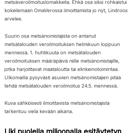
metsäveroilmoituslomakkeita. Ehkä osa siksi rohkaistui
kokeilemaan OmaVerossa ilmoittamista jo nyt, Lindroos
arvelee.
Suurin osa metsänomistajista on antanut
metsätalouden veroilmoituksen helmikuun loppuun
mennessä. 1. huhtikuuta on metsätalouden
veroilmoituksen määräpäivä niille metsänomistajille,
jotka harjoittavat maataloutta tai elinkeinotoimintaa.
Ulkomailla pysyvästi asuvien metsänomistajien pitää
tehdä metsätalouden veroilmoitus 24.5. mennessä.
Kuva sähköisesti ilmoittavista metsänomistajista
tarkentuu vielä kevään aikana.
Liki puolella miljoonalla esitäytetyn