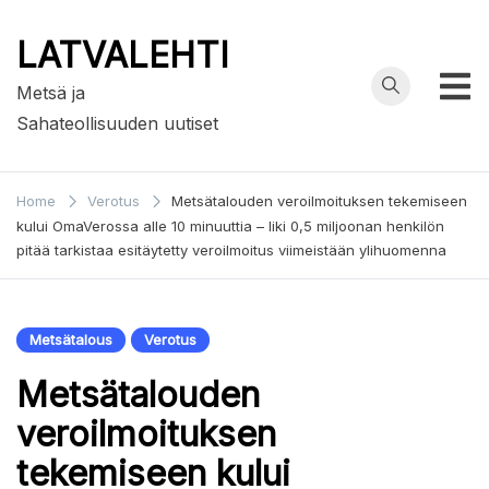
Skip
to
LATVALEHTI
content
Metsä ja
Sahateollisuuden uutiset
Home
Verotus
Metsätalouden veroilmoituksen tekemiseen
kului OmaVerossa alle 10 minuuttia – liki 0,5 miljoonan henkilön
pitää tarkistaa esitäytetty veroilmoitus viimeistään ylihuomenna
Metsätalous
Verotus
Metsätalouden
veroilmoituksen
tekemiseen kului