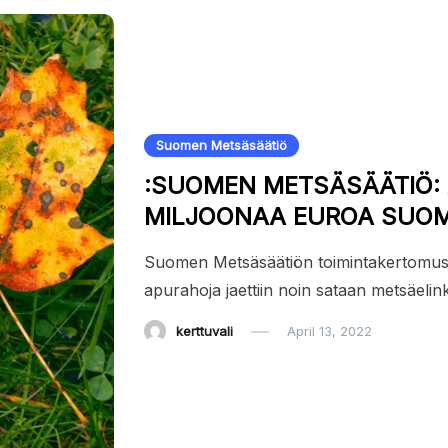
Suomen Metsäsäätiö
:SUOMEN METSÄSÄÄTIÖ: 
MILJOONAA EUROA SUOM
Suomen Metsäsäätiön toimintakertomus 
apurahoja jaettiin noin sataan metsäelin
kerttuvali
April 13, 2022