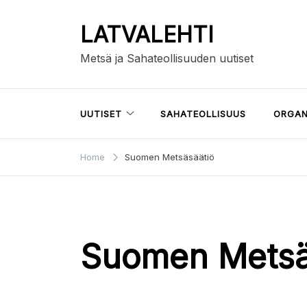
Skip
to
LATVALEHTI
content
Metsä ja Sahateollisuuden uutiset
UUTISET
SAHATEOLLISUUS
ORGAN
Home
Suomen Metsäsäätiö
Suomen Metsä