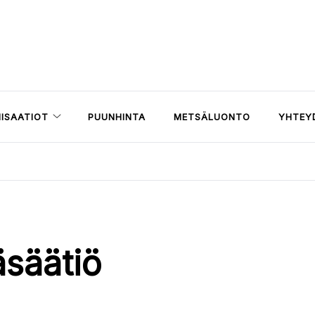
ISAATIOT
PUUNHINTA
METSÄLUONTO
YHTEY
säätiö