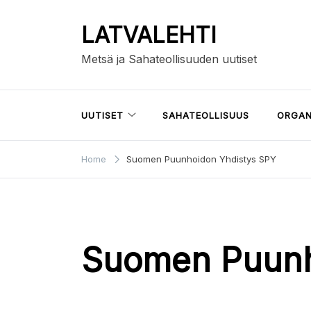
Skip
to
LATVALEHTI
content
Metsä ja Sahateollisuuden uutiset
UUTISET
SAHATEOLLISUUS
ORGAN
Home
Suomen Puunhoidon Yhdistys SPY
Suomen Puunh