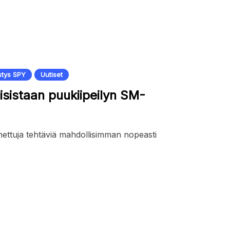
tys SPY
Uutiset
oisistaan puukiipeilyn SM-
ennettuja tehtäviä mahdollisimman nopeasti