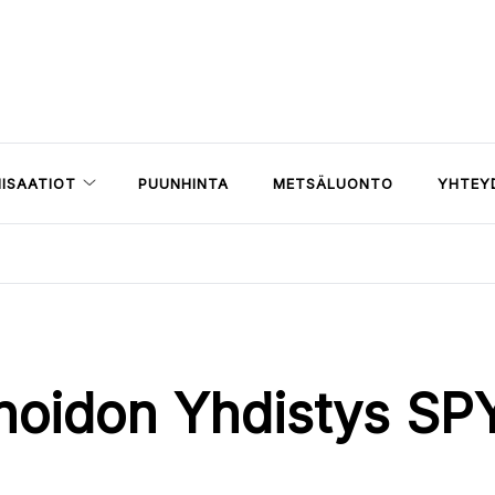
ISAATIOT
PUUNHINTA
METSÄLUONTO
YHTEY
oidon Yhdistys SP