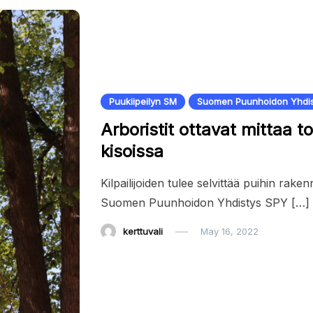
Puukiipeilyn SM
Suomen Puunhoidon Yhdis
Arboristit ottavat mittaa t
kisoissa
Kilpailijoiden tulee selvittää puihin rak
Suomen Puunhoidon Yhdistys SPY […]
kerttuvali
May 16, 2022