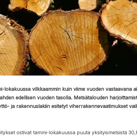
-lokakuussa vilkkaammin kuin viime vuoden vastaavana a
hden edellisen vuoden tasolla. Metsätalouden harjoittamista
tö- ja rakennuslakiin esitetyt viherrakennevaatimukset vaik
ritykset ostivat tammi-lokakuussa puuta yksityismetsistä 30,