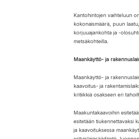
Kantohintojen vaihteluun o
kokonaismäärä, puun laatu,
korjuuajankohta ja -olosuhte
metsäkohteilla.
Maankäyttö- ja rakennuslain
Maankäyttö- ja rakennuslain
kaavoitus- ja rakentamislaiks
kritiikkiä osakseen eri tahoil
Maakuntakaavoihin esitetää
esitetään tiukennettavaksi k
ja kaavoituksessa maankäy
erityislainsäädäntö, luonno