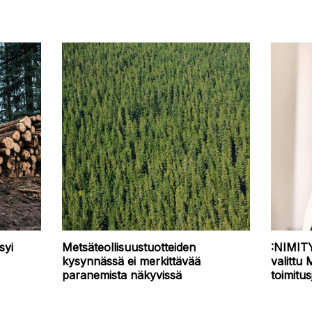
syi
Metsäteollisuustuotteiden
:NIMIT
,
kysynnässä ei merkittävää
valittu 
paranemista näkyvissä
toimitus