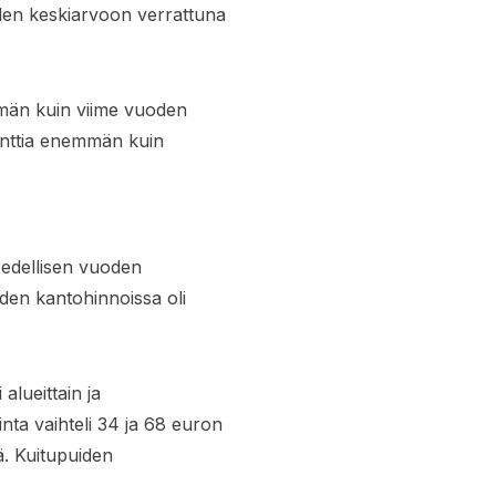
den keskiarvoon verrattuna
mmän kuin viime vuoden
enttia enemmän kuin
 edellisen vuoden
iden kantohinnoissa oli
alueittain ja
inta vaihteli 34 ja 68 euron
lä. Kuitupuiden