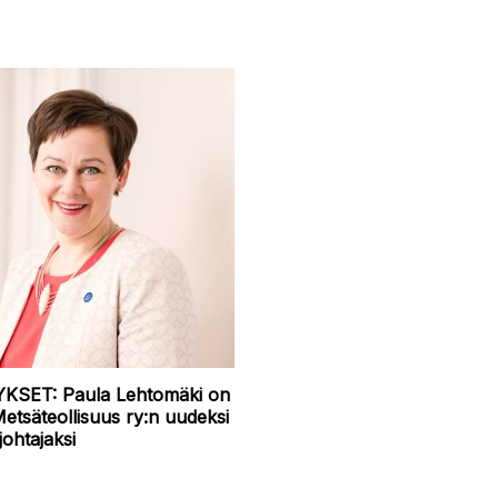
YKSET: Paula Lehtomäki on
Metsäteollisuus ry:n uudeksi
johtajaksi