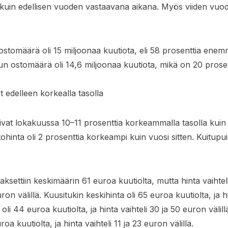
uin edellisen vuoden vastaavana aikana. Myös viiden vuo
stomäärä oli 15 miljoonaa kuutiota, eli 58 prosenttia ene
un ostomäärä oli 14,6 miljoonaa kuutiota, mikä on 20 pros
edelleen korkealla tasolla
vat lokakuussa 10–11 prosenttia korkeammalla tasolla kuin
hinta oli 2 prosenttia korkeampi kuin vuosi sitten. Kuitupu
ettiin keskimäärin 61 euroa kuutiolta, mutta hinta vaihteli 
on välillä. Kuusitukin keskihinta oli 65 euroa kuutiolta, ja h
a oli 44 euroa kuutiolta, ja hinta vaihteli 30 ja 50 euron välil
oa kuutiolta, ja hinta vaihteli 11 ja 23 euron välillä.