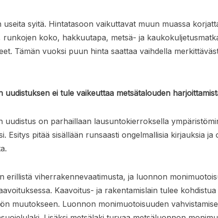
n useita syitä. Hintatasoon vaikuttavat muun muassa korjat
 runkojen koko, hakkuutapa, metsä- ja kaukokuljetusmatk
et. Tämän vuoksi puun hinta saattaa vaihdella merkittävästi 
 uudistuksen ei tule vaikeuttaa metsätalouden harjoittamist
 uudistus on parhaillaan lausuntokierroksella ympäristömin
i. Esitys pitää sisällään runsaasti ongelmallisia kirjauksia ja
ta.
n erillistä viherrakennevaatimusta, ja luonnon monimuoto
aavoituksessa. Kaavoitus- ja rakentamislain tulee kohdistua 
tön muutokseen. Luonnon monimuotoisuuden vahvistamise
nsuojelulaki. Lisäksi metsälaki turvaa metsäluonnon monimuo