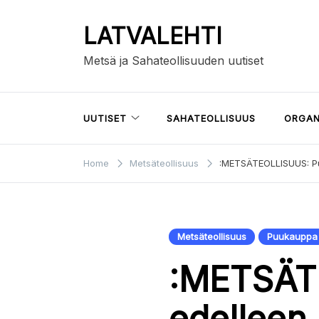
Skip
to
LATVALEHTI
content
Metsä ja Sahateollisuuden uutiset
UUTISET
SAHATEOLLISUUS
ORGAN
Home
Metsäteollisuus
:METSÄTEOLLISUUS: Pu
Metsäteollisuus
Puukauppa
:METSÄT
edelleen