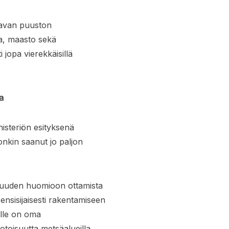
tavan puuston
a, maasto sekä
jopa vierekkäisillä
a
isteriön esityksenä
 onkin saanut jo paljon
isuuden huomioon ottamista
ensisijaisesti rakentamiseen
lle on oma
toisuutta metsäalueilla.