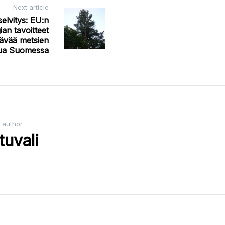
Next article
elvitys: EU:n
gian tavoitteet
tävää metsien
lua Suomessa
 author
tuvali