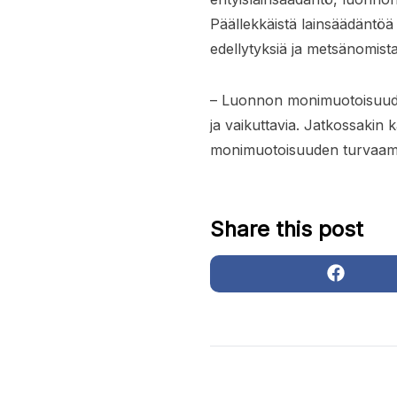
Päällekkäistä lainsäädäntöä e
edellytyksiä ja metsänomis
– Luonnon monimuotoisuuden 
ja vaikuttavia. Jatkossakin 
monimuotoisuuden turvaamis
Share this post