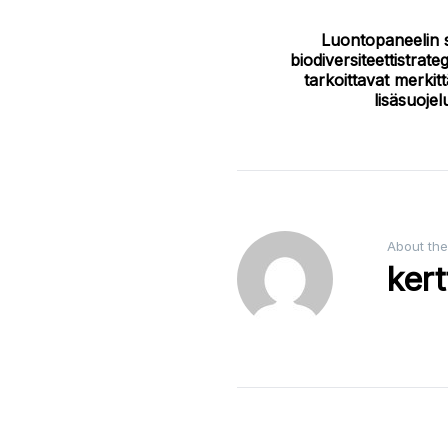
Post
Luontopaneelin s
biodiversiteettistrate
navigation
tarkoittavat merkit
lisäsuoje
About the
kert