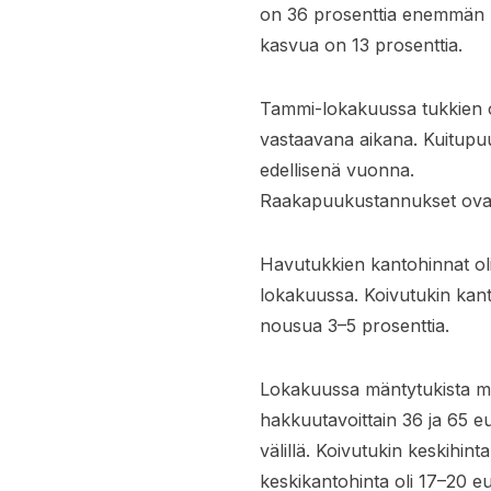
on 36 prosenttia enemmän k
kasvua on 13 prosenttia.
Tammi-lokakuussa tukkien o
vastaavana aikana. Kuitupu
edellisenä vuonna.
Raakapuukustannukset ovat 
Havutukkien kantohinnat oli
lokakuussa. Koivutukin kanto
nousua 3–5 prosenttia.
Lokakuussa mäntytukista maks
hakkuutavoittain 36 ja 65 eur
välillä. Koivutukin keskihint
keskikantohinta oli 17–20 eur