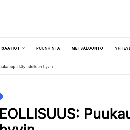
ISAATIOT
PUUNHINTA
METSÄLUONTO
YHTEY
ukauppa käy edelleen hyvin
EOLLISUUS: Puuka
 hyvin