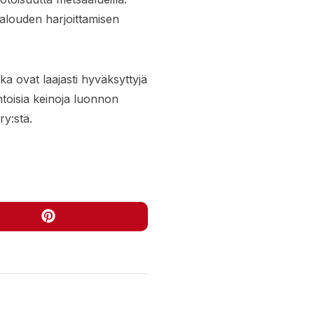
ätalouden harjoittamisen
a ovat laajasti hyväksyttyjä
htoisia keinoja luonnon
y:stä.