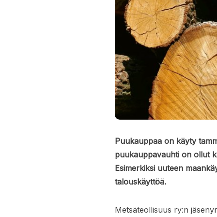
Puukauppaa on käyty tammi
puukauppavauhti on ollut ka
Esimerkiksi uuteen maankäyt
talouskäyttöä.
Metsäteollisuus ry:n jäseny