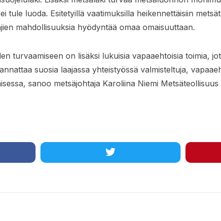
i tule luoda. Esitetyillä vaatimuksilla heikennettäisiin mets
tajien mahdollisuuksia hyödyntää omaa omaisuuttaan.
turvaamiseen on lisäksi lukuisia vapaaehtoisia toimia, jotk
kannattaa suosia laajassa yhteistyössä valmisteltuja, vapaae
essa, sanoo metsäjohtaja Karoliina Niemi Metsäteollisuus r