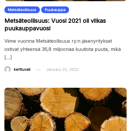
Metsäteollisuus
Puukauppa
Metsäteollisuus: Vuosi 2021 oli vilkas
puukauppavuosi
Viime vuonna Metsäteollisuus ry:n jäsenyritykset
ostivat yhteensä 36,8 miljoonaa kuutiota puuta, mikä
[…]
kerttuvali
January 25, 2022