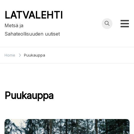
Skip
to
LATVALEHTI
content
Metsä ja
Sahateollisuuden uutiset
Home
Puukauppa
Puukauppa