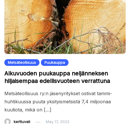
Metsäteollisuus
Puukauppa
Alkuvuoden puukauppa neljänneksen
hiljaisempaa edellisvuoteen verrattuna
‍Metsäteollisuus ry:n jäsenyritykset ostivat tammi-
huhtikuussa puuta yksityismetsistä 7,4 miljoonaa
kuutiota, mikä on […]
kerttuvali
May 17, 2022