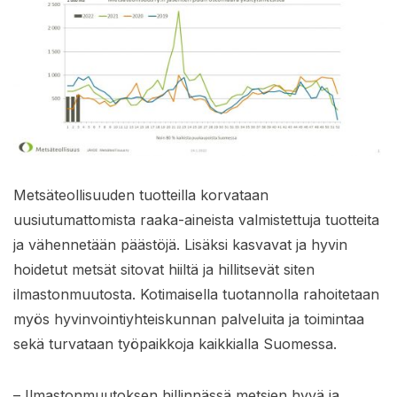
Metsäteollisuuden tuotteilla korvataan
uusiutumattomista raaka-aineista valmistettuja tuotteita
ja vähennetään päästöjä. Lisäksi kasvavat ja hyvin
hoidetut metsät sitovat hiiltä ja hillitsevät siten
ilmastonmuutosta. Kotimaisella tuotannolla rahoitetaan
myös hyvinvointiyhteiskunnan palveluita ja toimintaa
sekä turvataan työpaikkoja kaikkialla Suomessa.
– Ilmastonmuutoksen hillinnässä metsien hyvä ja