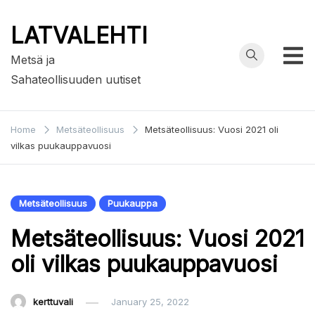
Skip
to
LATVALEHTI
content
Metsä ja
Sahateollisuuden uutiset
Home
Metsäteollisuus
Metsäteollisuus: Vuosi 2021 oli
vilkas puukauppavuosi
Metsäteollisuus
Puukauppa
Metsäteollisuus: Vuosi 2021
oli vilkas puukauppavuosi
kerttuvali
January 25, 2022