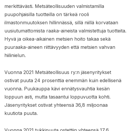
merkittävästi. Metsäteollisuuden valmistamilla
puupohjaisilla tuotteilla on tärkeä rooli
ilmastonmuutoksen hillinnässä, sillä niillä korvataan
uusiutumattomista raaka-aineista valmistettuja tuotteita.
Hyvä ja oikea-aikainen metsien hoito takaa sekä
puuraaka-aineen riittävyyden että metsien vahvan
hiilinielun.
Vuonna 2021 Metsäteollisuus ry:n jäsenyritykset
ostivat puuta 24 prosenttia enemmän kuin edellisenä
vuonna. Puukauppa kävi ennätysvauhtia kesän
loppuun asti, mutta tasaantui loppuvuotta kohti.
Jäsenyritykset ostivat yhteensä 36,8 miljoonaa
kuutiota puuta.
Vuonna 2021 tukkipuuta ostettiin yhteensä 17,6